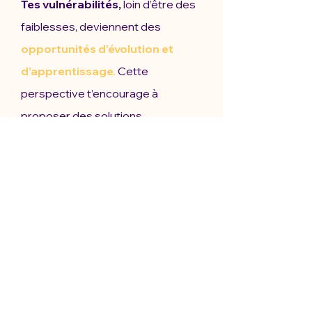
Tes vulnérabilités,
loin d’être des
faiblesses, deviennent des
opportunités d’évolution et
d’apprentissage.
Cette
perspective t’encourage à
proposer des solutions
innovantes et des points de vue
originaux, enrichis par ton
expérience personnelle. En vivant
en accord avec tes valeurs
profondes,
tu crées des
relations authentiques
et
significatives qui respectent ta
véritable nature.