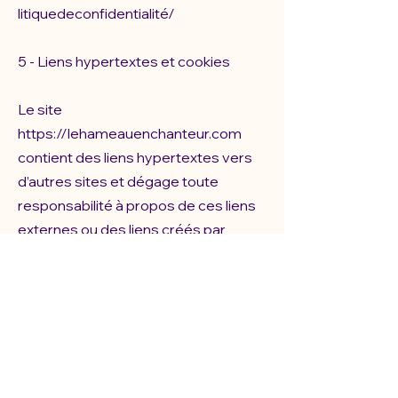
litiquedeconfidentialité/
5 - Liens hypertextes et cookies
Le site
https://lehameauenchanteur.com
contient des liens hypertextes vers
d’autres sites et dégage toute
responsabilité à propos de ces liens
externes ou des liens créés par
d’autres sites vers
https://lehameauenchanteur.com
La navigation sur le site
https://lehameauenchanteur.com
est
susceptible de provoquer
l’installation de cookie(s) sur