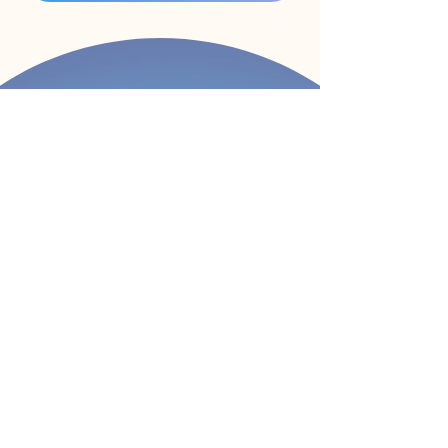
Je réserve ma séance
Séance SE RECONNECTER –
50 €
Durée environ 30 min
Je réserve
Diane