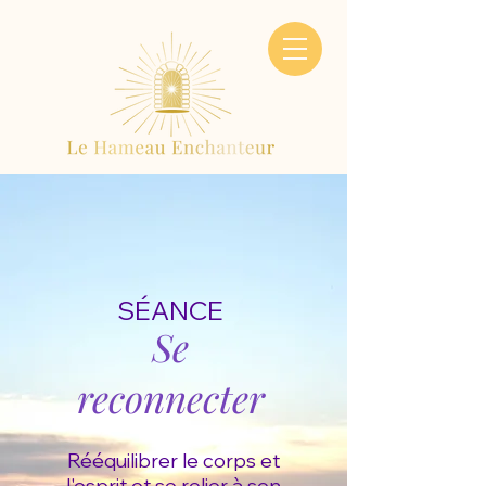
SÉANCE
Se
reconnecter
Rééquilibrer le corps et
l'esprit et se relier à son